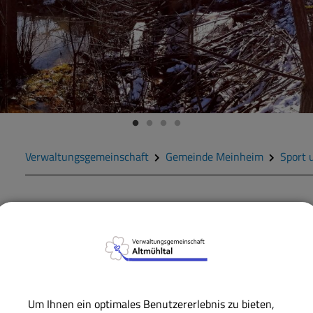
Verwaltungsgemeinschaft
Gemeinde Meinheim
Sport 
Mühlenwanderweg
Durch den Meinheimer 
entspringt und kurz vo
Mühlbach gespeist wird,
Um Ihnen ein optimales Benutzererlebnis zu bieten,