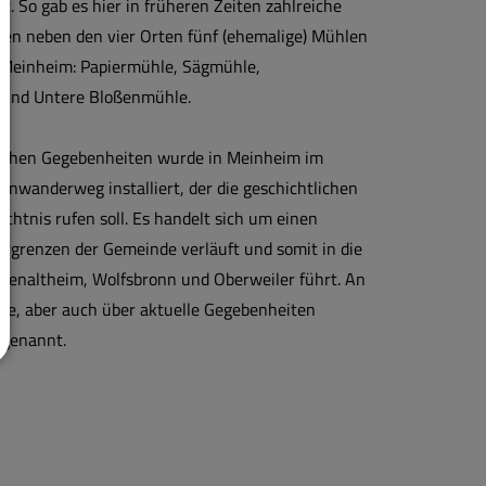
t. So gab es hier in früheren Zeiten zahlreiche
den neben den vier Orten fünf (ehemalige) Mühlen
 Meinheim: Papiermühle, Sägmühle,
 und Untere Bloßenmühle.
rischen Gegebenheiten wurde in Meinheim im
nwanderweg installiert, der die geschichtlichen
ächtnis rufen soll. Es handelt sich um einen
urgrenzen der Gemeinde verläuft und somit in die
rzenaltheim, Wolfsbronn und Oberweiler führt. An
kte, aber auch über aktuelle Gegebenheiten
 genannt.