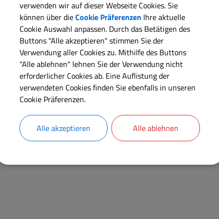
von Mühlen prädestinier
verwenden wir auf dieser Webseite Cookies. Sie
Mühlen. Noch heute bil
können über die
Cookie Präferenzen
Ihre aktuelle
Cookie Auswahl anpassen. Durch das Betätigen des
Ortsteile der Gemeinde
Buttons "Alle akzeptieren" stimmen Sie der
Baierleinsmühle, Obere
Verwendung aller Cookies zu. Mithilfe des Buttons
"Alle ablehnen" lehnen Sie der Verwendung nicht
Auf Basis dieser histo
erforderlicher Cookies ab. Eine Auflistung der
Frühjahr 2016 ein Mühle
verwendeten Cookies finden Sie ebenfalls in unseren
Punkte der Flur ins Ged
Cookie Präferenzen.
Rundkurs, der in den Fl
Ortsteile Meinheim, Ku
Alle akzeptieren
Alle ablehnen
den betreffenden Stellen wird jeweils über historische Aspe
informiert. Nicht zuletzt werden auch Einkehrmöglichkeiten