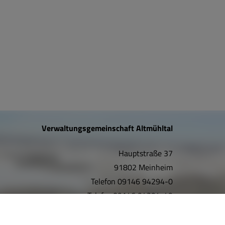
Verwaltungsgemeinschaft Altmühltal
Hauptstraße 37
91802 Meinheim
Telefon
09146 94294-0
Telefax
09146 94294-49
E-Mail:
info@vgem-altmuehltal.de
Internet:
www.vgem-altmuehltal.de