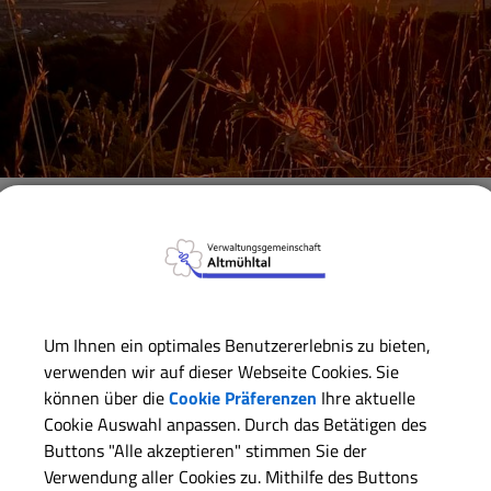
Verwaltungsgemeinschaft
Gemeinde Dittenheim
Sport
Kinderspielplätze in Dittenhe
Um Ihnen ein optimales Benutzererlebnis zu bieten,
verwenden wir auf dieser Webseite Cookies. Sie
können über die
Cookie Präferenzen
Ihre aktuelle
an der Gelbe-Bürg-Straße / Würzburger Hof
Cookie Auswahl anpassen. Durch das Betätigen des
und
Buttons "Alle akzeptieren" stimmen Sie der
im Baugebiet "An der Sammenheimer Straße" am Buchenw
Verwendung aller Cookies zu. Mithilfe des Buttons