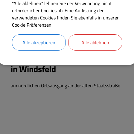
"Alle ablehnen" lehnen Sie der Verwendung nicht
in Sammenheim
erforderlicher Cookies ab. Eine Auflistung der
verwendeten Cookies finden Sie ebenfalls in unseren
am Dorfplatz an der Kirche
Cookie Präferenzen.
in Sausenhofen
Alle akzeptieren
Alle ablehnen
hinter der ehemaligen Schule
in Windsfeld
am nördlichen Ortsausgang an der alten Staatsstraße