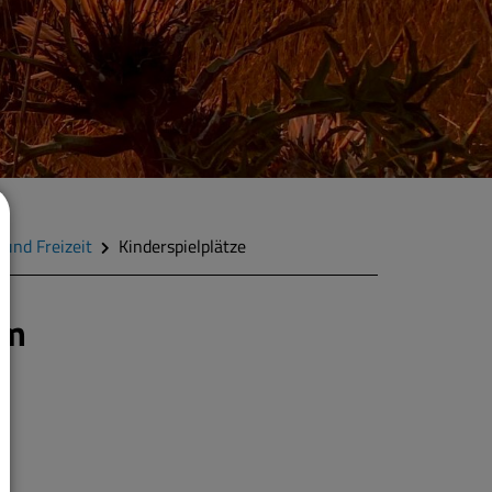
 und Freizeit
Kinderspielplätze
im
eg