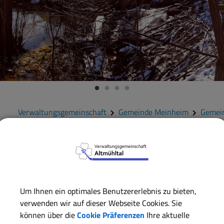
Verwaltungsgemeinschaft
Gemeinde Meinheim
Gemei
Rechnungsprüfungsausschuss Meinhei
Daniel Schmidt
(Vorsitzende/r)
Sebastian Cramer
Um Ihnen ein optimales Benutzererlebnis zu bieten,
Bernd Herzog
verwenden wir auf dieser Webseite Cookies. Sie
können über die
Cookie Präferenzen
Ihre aktuelle