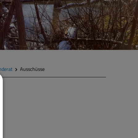
nderat
Ausschüsse
m