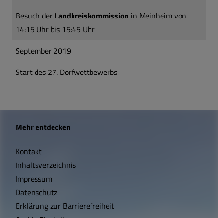
Besuch der
Landkreiskommission
in Meinheim von
14:15 Uhr bis 15:45 Uhr
September 2019
Start des 27. Dorfwettbewerbs
W
Mehr entdecken
i
Kontakt
c
Inhaltsverzeichnis
h
Impressum
t
Datenschutz
Erklärung zur Barrierefreiheit
i