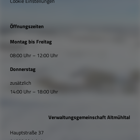
Cookie Einstellungen
g
e
Öffnungszeiten
L
Montag bis Freitag
i
08:00 Uhr – 12:00 Uhr
n
Donnerstag
k
s
zusätzlich
14:00 Uhr – 18:00 Uhr
,
Ö
Verwaltungsgemeinschaft Altmühltal
f
Hauptstraße 37
f